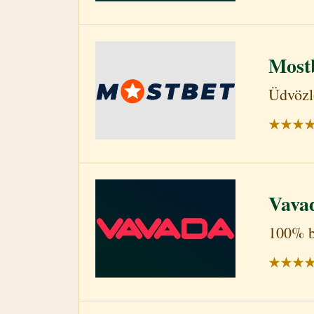
Most
Üdvözl
★★★
Vava
100% b
★★★