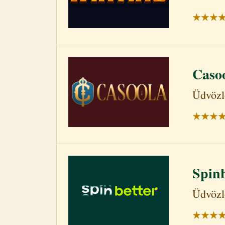
★★★
Caso
Üdvözl
★★★
Spinb
Üdvözl
★★★