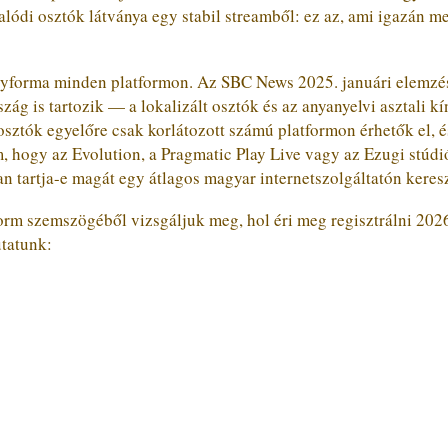
alódi osztók látványa egy stabil streamből: ez az, ami igazán 
yforma minden platformon. Az SBC News 2025. januári elemzése
g is tartozik — a lokalizált osztók és az anyanyelvi asztali k
sztók egyelőre csak korlátozott számú platformon érhetők el, é
, hogy az Evolution, a Pragmatic Play Live vagy az Ezugi stúdió
an tartja-e magát egy átlagos magyar internetszolgáltatón keresz
form szemszögéből vizsgáljuk meg, hol éri meg regisztrálni 202
utatunk: