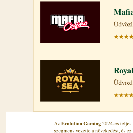
Mafi
Üdvözl
★★★
Royal
Üdvözl
★★★
Evolution Gaming
Az
2024-es teljes 
szegmens vezette a növekedést, és ez 