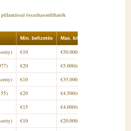
 pillantással összehasonlíthatók
Min. befizetés
Max. kifizetés
Értékelés
ority)
€10
€50.000/nap
9.8
077)
€20
€5.000/nap
9.4
ority)
€10
€35.000/nap
9.1
155)
€20
€4.500/nap
8.8
€15
€4.000/nap
8.6
ority)
€10
€20.000/nap
8.4