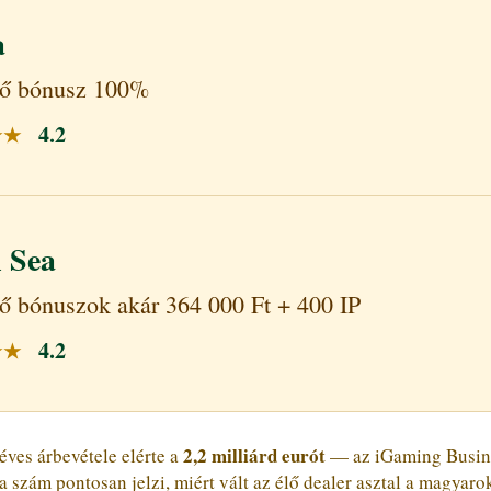
a
ő bónusz 100%
4.2
★★
 Sea
ő bónuszok akár 364 000 Ft + 400 IP
4.2
★★
2,2 milliárd eurót
éves árbevétele elérte a
— az iGaming Busines
a szám pontosan jelzi, miért vált az élő dealer asztal a magyar