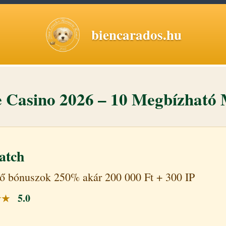
biencarados.hu
 Casino 2026 – 10 Megbízható
atch
ő bónuszok 250% akár 200 000 Ft + 300 IP
5.0
★★