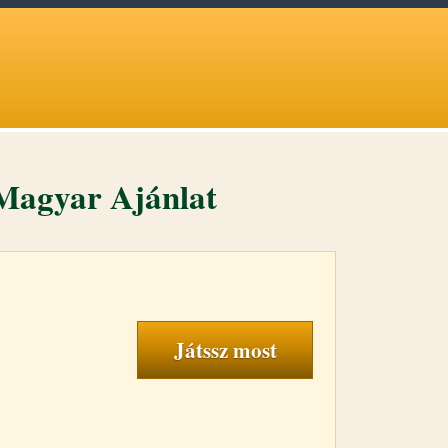
 Magyar Ajánlat
Játssz most